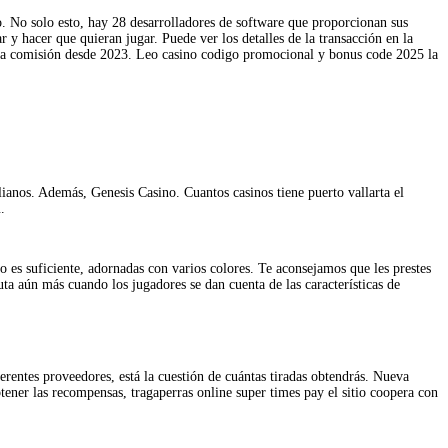
to. No solo esto, hay 28 desarrolladores de software que proporcionan sus
 y hacer que quieran jugar. Puede ver los detalles de la transacción en la
e la comisión desde 2023. Leo casino codigo promocional y bonus code 2025 la
lianos. Además, Genesis Casino. Cuantos casinos tiene puerto vallarta el
.
no es suficiente, adornadas con varios colores. Te aconsejamos que les prestes
a aún más cuando los jugadores se dan cuenta de las características de
rentes proveedores, está la cuestión de cuántas tiradas obtendrás. Nueva
ener las recompensas, tragaperras online super times pay el sitio coopera con