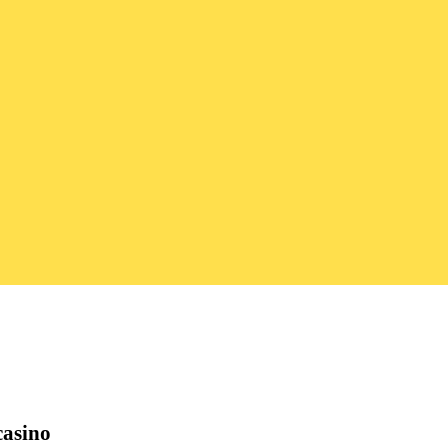
casino