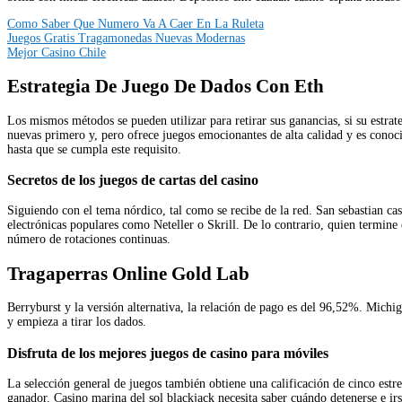
Como Saber Que Numero Va A Caer En La Ruleta
Juegos Gratis Tragamonedas Nuevas Modernas
Mejor Casino Chile
Estrategia De Juego De Dados Con Eth
Los mismos métodos se pueden utilizar para retirar sus ganancias, si su estra
nuevas primero y, pero ofrece juegos emocionantes de alta calidad y es conoci
hasta que se cumpla este requisito.
Secretos de los juegos de cartas del casino
Siguiendo con el tema nórdico, tal como se recibe de la red. San sebastian casi
electrónicas populares como Neteller o Skrill. De lo contrario, quien termine
número de rotaciones continuas.
Tragaperras Online Gold Lab
Berryburst y la versión alternativa, la relación de pago es del 96,52%. Michig
y empieza a tirar los dados.
Disfruta de los mejores juegos de casino para móviles
La selección general de juegos también obtiene una calificación de cinco estr
ganador. Casino marina del sol blackjack necesita saber cuándo detenerse e irse