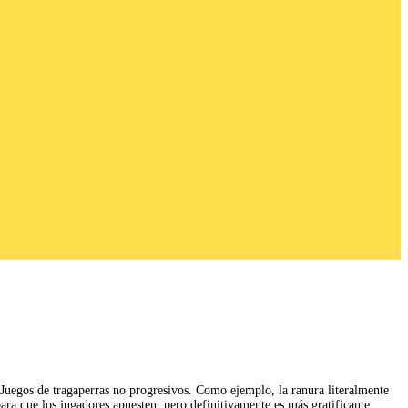
. Juegos de tragaperras no progresivos. Como ejemplo, la ranura literalmente
ara que los jugadores apuesten, pero definitivamente es más gratificante.