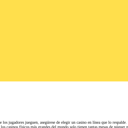
e los jugadores jueguen, asegúrese de elegir un casino en línea que lo respalde
o los casinos físicos más grandes del mundo solo tienen tantas mesas de póquer p