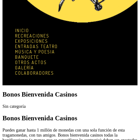
INICIO
RECREACIONES
EXPOSICIONES
ENTRADAS TEATRO
MÚSICA Y POESIA
BANQUETE
OTROS ACTOS
GALERÍA
COLABORADORES
Seleccionar página
Bonos Bienvenida Casinos
Sin categoría
Bonos Bienvenida Casinos
Puedes ganar hasta 1 millón de monedas con una sola función de esta
tragamonedas, con tus amigos. Bonos bienvenida casinos todas la